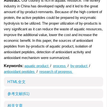
Abstract:
Our country is rich in aquatic resource. The fishery
industry in China has developed rapidly and it led to the great
amount of by-product-remnants. Because of the high content of
protein, the active peptides could be prepared by enzymatic
hydrolysis to be utilized. The proper utilization of by-products is
very significant as it can reduce the waste of aquatic resources,
improve the additional value, lower the cost and increase the
economic benefit. In this paper, the sources of antioxidant
peptides from by-products of aquatic product, isolation of
antioxidant peptides, detection of antioxidant activity and
antioxidant mechanism were summarized.
Keywords:
aquatic product
/
process
/
by-product
/
antioxidant peptides
/
research of progress
HTML全文
参考文献
(61)
相关文章