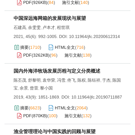
PDF(
926KB
)
(
84
)
施引文献
(
140
)
中国深远海网箱的发展现状与展望
石建高
余雯雯
卢本才
程世琪
,
,
,
2021, 45(6): 992-1005.
DOI:
10.11964/jfc.20200612314
摘要
(
1710
)
HTML全文
(
716
)
PDF(
3262KB
)
(
96
)
施引文献
(
138
)
国内外海洋牧场发展历程与定义分类概述
陈丕茂
舒黎明
袁华荣
冯雪
佟飞
陈权
陈钰祥
于杰
陈国
,
,
,
,
,
,
,
,
宝
余景
曾雷
黎小国
,
,
,
2019, 43(9): 1851-1869.
DOI:
10.11964/jfc.20190711887
摘要
(
6623
)
HTML全文
(
2064
)
PDF(
870KB
)
(
100
)
施引文献
(
132
)
渔业管理理论与中国实践的回顾与展望