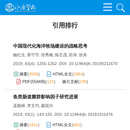
引用排行
中国现代化海洋牧场建设的战略思考
杨红生
章守宇
张秀梅
陈丕茂
田涛
张涛
,
,
,
,
,
2019, 43(4): 1255-1262.
DOI:
10.11964/jfc.20190211670
摘要
(
3596
)
HTML全文
(
1854
)
PDF(
556KB
)
(
121
)
施引文献
(
199
)
鱼类肠道菌群影响因子研究进展
孟晓林
李文均
聂国兴
,
,
2019, 43(1): 143-155.
DOI:
10.11964/jfc.20181011476
摘要
(
1811
)
HTML全文
(
681
)