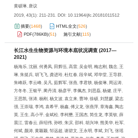
黄硕琳
唐议
,
2019, 43(1): 211-231.
DOI:
10.11964/jfc.20181011512
摘要
(
1468
)
HTML全文
(
526
)
PDF(
786KB
)
(
51
)
施引文献
(
115
)
长江水生生物资源与环境本底状况调查 (2017—
2021)
杨海乐
沈丽
何勇凤
田辉伍
高雷
吴金明
梅志刚
魏念
王
,
,
,
,
,
,
,
,
琳
朱挺兵
胡飞飞
龚进玲
杜红春
段辛斌
邓华堂
王导群
,
,
,
,
,
,
,
,
朱峰跃
李云峰
吴凡
茹辉军
张燕
李君轶
杨俊琳
周运涛
,
,
,
,
,
,
,
,
方冬冬
王银平
蔺丹清
杨彦平
李佩杰
刘思磊
杨健
庄平
,
,
,
,
,
,
,
,
王思凯
张涛
杨刚
杨文波
袁立来
曹坤
徐硕
刘慧媛
梁志
,
,
,
,
,
,
,
,
强
王崇瑞
李鸿
袁希平
杨鑫
傅义龙
张燕萍
章海鑫
陶志
,
,
,
,
,
,
,
,
英
王生
高小平
金斌松
李柯懋
王国杰
简生龙
李英钦
薛
,
,
,
,
,
,
,
,
晨江
雷春云
薛绍伟
孙昳
朱滨
邵科
胡兴坤
熊美华
杜军
,
,
,
,
,
,
,
,
,
何斌
颜涛
黄颖颖
邹远超
谢碧文
王永明
李斌
刘飞
张瑶
,
,
,
,
,
,
,
,