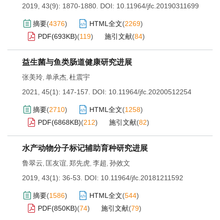
2019, 43(9): 1870-1880.
DOI:
10.11964/jfc.20190311699
摘要
(
4376
)
HTML全文
(
2269
)
PDF(
693KB
)
(
119
)
施引文献
(
84
)
益生菌与鱼类肠道健康研究进展
张美玲
单承杰
杜震宇
,
,
2021, 45(1): 147-157.
DOI:
10.11964/jfc.20200512254
摘要
(
2710
)
HTML全文
(
1258
)
PDF(
6868KB
)
(
212
)
施引文献
(
82
)
水产动物分子标记辅助育种研究进展
鲁翠云
匡友谊
郑先虎
李超
孙效文
,
,
,
,
2019, 43(1): 36-53.
DOI:
10.11964/jfc.20181211592
摘要
(
1586
)
HTML全文
(
544
)
PDF(
850KB
)
(
74
)
施引文献
(
79
)