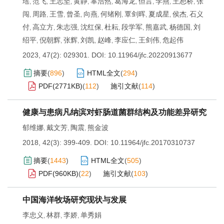
瑶
范飞
王志坚
黄静
辜浩然
葛海龙
但言
李燕
王恕桥
张
,
,
,
,
,
,
,
,
,
闯
周路
王雪
曾圣
向燕
何绪刚
覃剑晖
夏成星
侯杰
石义
,
,
,
,
,
,
,
,
,
付
高立方
朱志强
沈红保
杜耘
段学军
熊嘉武
杨德国
刘
,
,
,
,
,
,
,
,
绍平
倪朝辉
张辉
刘凯
赵峰
李应仁
王剑伟
危起伟
,
,
,
,
,
,
,
2023, 47(2): 029301.
DOI:
10.11964/jfc.20220913677
摘要
(
896
)
HTML全文
(
294
)
PDF(
2771KB
)
(
112
)
施引文献
(
114
)
健康与患病凡纳滨对虾肠道菌群结构及功能差异研究
郁维娜
戴文芳
陶震
熊金波
,
,
,
2018, 42(3): 399-409.
DOI:
10.11964/jfc.20170310737
摘要
(
1443
)
HTML全文
(
505
)
PDF(
960KB
)
(
22
)
施引文献
(
103
)
中国海洋牧场研究现状与发展
李忠义
林群
李娇
单秀娟
,
,
,