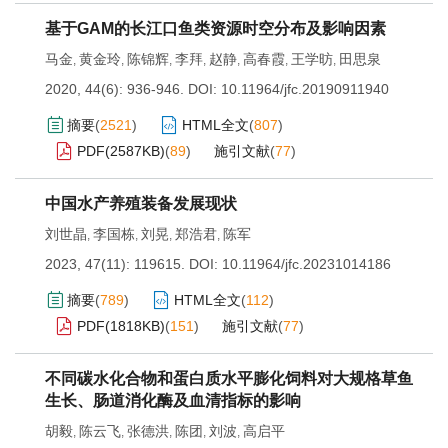
基于GAM的长江口鱼类资源时空分布及影响因素
马金
黄金玲
陈锦辉
李拜
赵静
高春霞
王学昉
田思泉
,
,
,
,
,
,
,
2020, 44(6): 936-946.
DOI:
10.11964/jfc.20190911940
摘要
(
2521
)
HTML全文
(
807
)
PDF(
2587KB
)
(
89
)
施引文献
(
77
)
中国水产养殖装备发展现状
刘世晶
李国栋
刘晃
郑浩君
陈军
,
,
,
,
2023, 47(11): 119615.
DOI:
10.11964/jfc.20231014186
摘要
(
789
)
HTML全文
(
112
)
PDF(
1818KB
)
(
151
)
施引文献
(
77
)
不同碳水化合物和蛋白质水平膨化饲料对大规格草鱼
生长、肠道消化酶及血清指标的影响
胡毅
陈云飞
张德洪
陈团
刘波
高启平
,
,
,
,
,