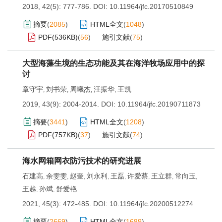
2018, 42(5): 777-786.
DOI:
10.11964/jfc.20170510849
摘要
(
2085
)
HTML全文
(
1048
)
PDF(
536KB
)
(
56
)
施引文献
(
75
)
大型海藻生境的生态功能及其在海洋牧场应用中的探
讨
章守宇
刘书荣
周曦杰
汪振华
王凯
,
,
,
,
2019, 43(9): 2004-2014.
DOI:
10.11964/jfc.20190711873
摘要
(
3441
)
HTML全文
(
1208
)
PDF(
757KB
)
(
37
)
施引文献
(
74
)
海水网箱网衣防污技术的研究进展
石建高
余雯雯
赵奎
刘永利
王磊
许爱蔡
王立群
常向玉
,
,
,
,
,
,
,
,
王越
孙斌
舒爱艳
,
,
2021, 45(3): 472-485.
DOI:
10.11964/jfc.20200512274
摘要
(
2669
)
HTML全文
(
1689
)