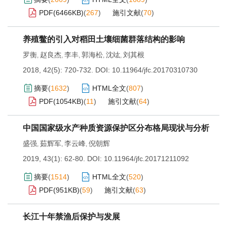
PDF(
6466KB
)
(
267
)
施引文献
(
70
)
养殖鳖的引入对稻田土壤细菌群落结构的影响
罗衡
赵良杰
李丰
郭海松
沈竑
刘其根
,
,
,
,
,
2018, 42(5): 720-732.
DOI:
10.11964/jfc.20170310730
摘要
(
1632
)
HTML全文
(
807
)
PDF(
1054KB
)
(
11
)
施引文献
(
64
)
中国国家级水产种质资源保护区分布格局现状与分析
盛强
茹辉军
李云峰
倪朝辉
,
,
,
2019, 43(1): 62-80.
DOI:
10.11964/jfc.20171211092
摘要
(
1514
)
HTML全文
(
520
)
PDF(
951KB
)
(
59
)
施引文献
(
63
)
长江十年禁渔后保护与发展