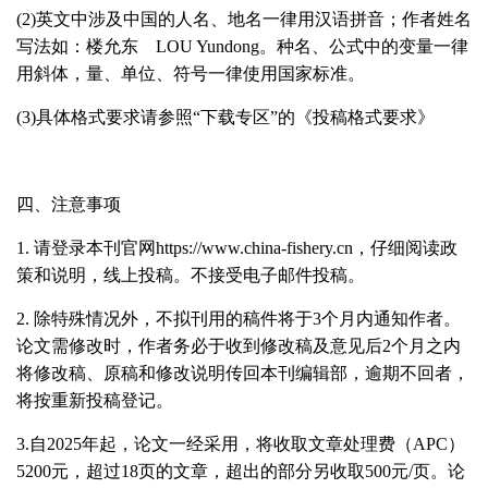
(2)
英文中涉及中国的人名、地名一律用汉语拼音；作者姓名
写法如：楼允东
LOU Yundong
。种名、公式中的变量一律
用斜体，量、单位、符号一律使用国家标准。
(3)
具体格式要求请参照“下载专区”的《投稿格式要求》
四、注意事项
1.
请登录本刊官网
https://www.china-fishery.cn
，仔细阅读政
策和说明，线上投稿。不接受电子邮件投稿。
2.
除特殊情况外，不拟刊用的稿件将于
3
个月内通知作者。
论文需修改时，作者务必于收到修改稿及意见后
2
个月之内
将修改稿、原稿和修改说明传回本刊编辑部，逾期不回者，
将按重新投稿登记。
3.自2025年起，论文一经采用，将收取文章处理费（APC）
5200元，超过18页的文章，超出的部分另收取500元/页。论