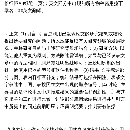
倍行距
A4
纸近一页
)
；英文部分中出现的所有物种需用拉丁
学名，非英文翻译。
3.
正文
: (1)
引言
引言是利用已发表论文的研究结果或结论
提出所要研究的问题，所以应能反映有关研究领域的发展状
况，并将研究目的与上述研究背景相结合；
(2)
研究方法
以
能让他人重复为原则。方法陈述需详细，如果与已经发表文
章中的方法相同，则只需注明出处即可；应说明试剂的出
处、所使用仪器的型号和软件名称等；
(3)
结果
文字叙述部
分与图、表内容相互补充；统计结果可包括在图注、表或文
字叙述中，图、表按照在文中出现的顺序编号；
(4)
讨论
:
主
要目的是评论本文中所报道结果的重要性和创新性，并与其
它相关的工作进行比较；讨论部分应围绕结果进行并与引言
中所提出的问题前后呼应；应简明扼要；推测要有依据；
4
参考文献：
作者必须核对所引用的参考文献以确保所引用