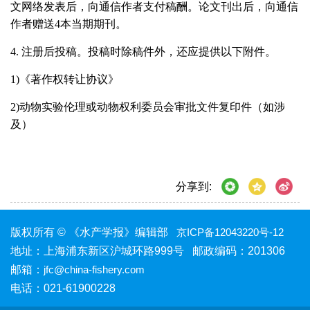
文网络发表后，向通信作者支付稿酬。论文刊出后，向通信
作者赠送4本当期期刊。
4.
注册后投稿。投稿时除稿件外，还应提供以下附件。
1)
《著作权转让协议》
2)
动物实验伦理或动物权利委员会审批文件复印件（如涉
及）
分享到:
版权所有 © 《水产学报》编辑部
京ICP备12043220号-12
地址：上海浦东新区沪城环路999号 邮政编码：201306
邮箱：
jfc@china-fishery.com
电话：021-61900228