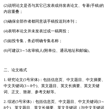
(2)
说明论文是否与其它已发表或待发表论文、专著
(
手稿
)
的
内容重叠；
(3)
确保全部作者都同意该手稿投送到本刊；
(4)
表明本论文并未发表过或一稿两投；
(5)
如投专集，务必明确专集名称；
(6)
可建议
3
～
5
名审稿人
(
附单位、通讯地址和邮编
)
。
二、论文格式
1.
研究论文
(5
号宋体
)
：包括信息页、中文题目、中文摘要、
中文关键词
(3
～
8
个
)
、英文题目、英文长摘要、英文关键
词、正文、致谢、参考文献等。
2.
综述
(5
号宋体
)
：包括信息页、中文题目、中文关键词
(3
～
8
个
)
、英文题目、英文长摘要、英文关键词（与中文关键词