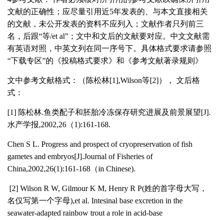
文献的正确性；应尽量引用近
5
年发表的、与本文直接相关
的文献，未公开发表的资料不应列入；文献作者只列前三
名，后跟“等
/et al
”；文中和文后的文献要对应。中文文献需
有英语对照，中英文列在同一序号下。具体格式要求请参照
“下载专区”的《投稿格式要求》和《参考文献著录规则》
文中参考文献格式：（陈松林
[1],Wilson
等
[2]
），
文后格
式：
[1]
陈松林
.
鱼类配子和胚胎冷冻保存研究进展及前景展望
[J].
水产学报
,2002,26
（
1):161-168.
Chen S L. Progress and prospect of cryopreservation of fish
gametes and embryos[J].Journal of Fisheries of
China,2002,26(1):161-168
（
in Chinese).
[2] Wilson R W, Gilmour K M, Henry R P(
姓的首字母大写，
名仅写第一个字母
),et al. Intesinal base excretion in the
seawater-adapted rainbow trout a role in acid-base