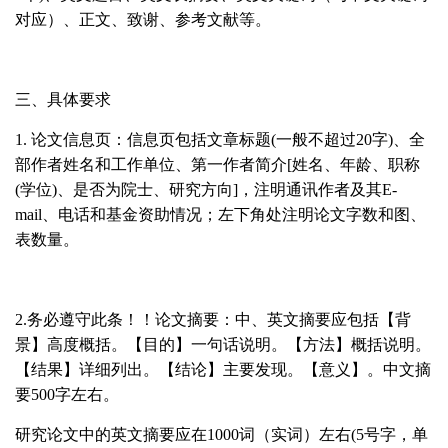
对应）、正文、致谢、参考文献等。
三、具体要求
1.
论文信息页：信息页包括文章标题
(
一般不超过
20
字
)
、全
部作者姓名和工作单位、第一作者简介
[
姓名、年龄、职称
(
学位
)
、是否为院士、研究方向
]
，注明通讯作者及其
E-
mail
、电话和基金资助情况；左下角处注明论文字数和图、
表数量。
2.
务必遵守此条！！论文摘要：中、英文摘要应包括【背
景】高度概括。【目的】一句话说明。【方法】概括说明。
【结果】详细列出。【结论】主要发现。【意义】。中文摘
要
500
字左右。
研究论文中的英文摘要应在
1000
词（实词）左右
(5
号字，单