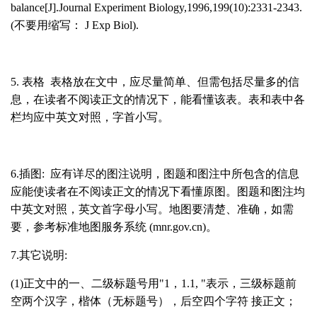
balance[J].Journal Experiment Biology,1996,199(10):2331-2343.
(
不要用缩写：
J Exp Biol).
5.
表格
表格放在文中，应尽量简单、但需包括尽量多的信
息，在读者不阅读正文的情况下，能看懂该表。表和表中各
栏均应中英文对照，字首小写。
6.
插图
:
应有详尽的图注说明，图题和图注中所包含的信息
应能使读者在不阅读正文的情况下看懂原图。图题和图注均
中英文对照，英文首字母小写。地图要清楚、准确，如需
要，参考标准地图服务系统
(mnr.gov.cn)
。
7.
其它说明
:
(1)
正文中的一、二级标题号用
"1
，
1.1, "
表示，三级标题前
空两个汉字，楷体（无标题号），后空四个字符
接正文；